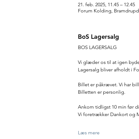
21. feb. 2025, 11.45 – 12.45
Forum Kolding, Bramdrupda
BoS Lagersalg
BOS LAGERSALG
Vi glæder os til at igen by
Lagersalg bliver afholdt i 
Billet er påkrævet. Vi har bi
Billetten er personlig.
Ankom tidligst 10 min før dit
Vi foretrækker Dankort og 
Læs mere