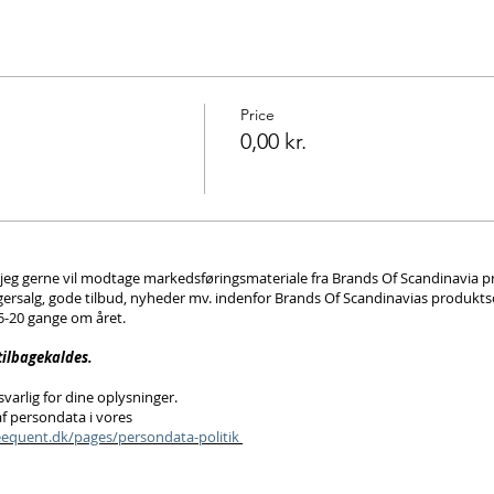
Price
0,00 kr.
t jeg gerne vil modtage markedsføringsmateriale fra Brands Of Scandinavia pr
gersalg, gode tilbud, nyheder mv. indenfor Brands Of Scandinavias produkts
15-20 gange om året.
 tilbagekaldes.
varlig for dine oplysninger.
f persondata i vores
reequent.dk/pages/persondata-politik