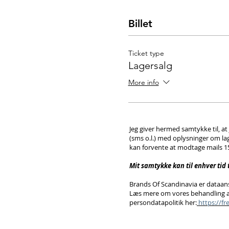
Billet
Ticket type
Lagersalg
More info
Jeg giver hermed samtykke til, a
(sms o.l.) med oplysninger om la
kan forvente at modtage mails 
Mit samtykke kan til enhver tid
Brands Of Scandinavia er dataans
Læs mere om vores behandling a
persondatapolitik her:
https://f