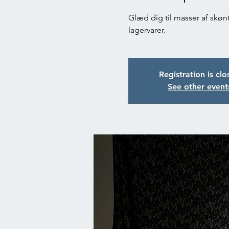
Glæd dig til masser af skønt 
lagervarer.
Registration is cl
See other event