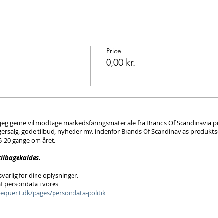
Price
0,00 kr.
t jeg gerne vil modtage markedsføringsmateriale fra Brands Of Scandinavia pr
gersalg, gode tilbud, nyheder mv. indenfor Brands Of Scandinavias produkts
15-20 gange om året.
 tilbagekaldes.
varlig for dine oplysninger.
f persondata i vores
reequent.dk/pages/persondata-politik