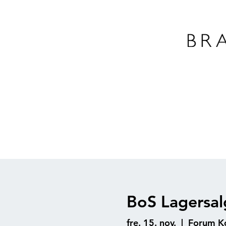
BoS Lagersal
fre. 15. nov.
  |  
Forum K