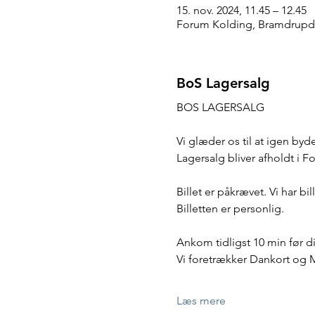
15. nov. 2024, 11.45 – 12.45
Forum Kolding, Bramdrupda
BoS Lagersalg
BOS LAGERSALG
Vi glæder os til at igen by
Lagersalg bliver afholdt i 
Billet er påkrævet. Vi har bi
Billetten er personlig.
Ankom tidligst 10 min før dit
Vi foretrækker Dankort og 
Læs mere