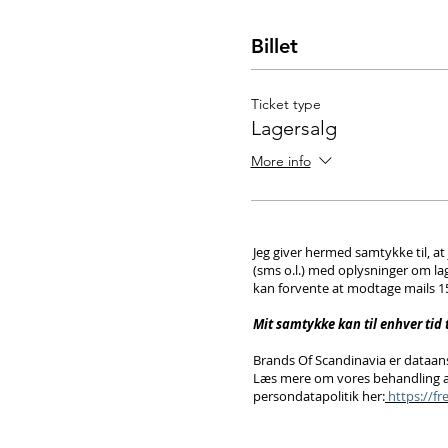
Billet
Ticket type
Lagersalg
More info
Jeg giver hermed samtykke til, a
(sms o.l.) med oplysninger om la
kan forvente at modtage mails 
Mit samtykke kan til enhver tid
Brands Of Scandinavia er dataans
Læs mere om vores behandling a
persondatapolitik her:
https://f